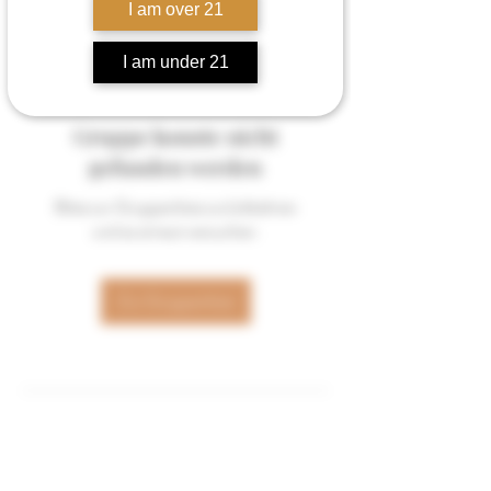
I am over 21
I am under 21
Gruppe konnte nicht
gefunden werden
Bitte zur Gruppenliste zurückkehren
und es erneut versuchen.
Zur Gruppenliste